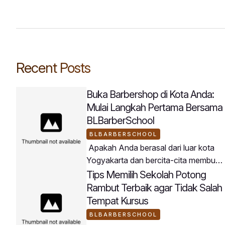
Recent Posts
Buka Barbershop di Kota Anda:
Mulai Langkah Pertama Bersama
BLBarberSchool
BLBARBERSCHOOL
Apakah Anda berasal dari luar kota
Yogyakarta dan bercita-cita membuka
usaha barbershop di daerah asal
Tips Memilih Sekolah Potong
Anda? BLBarberSchool menjadi
Rambut Terbaik agar Tidak Salah
jembatan terbaik untuk mewujudkan
Tempat Kursus
rencana tersebut.Peserta
BLBARBERSCHOOL
BLBarberSchool datang dari berbagai