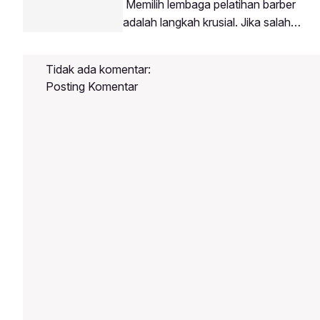
Memilih lembaga pelatihan barber
penjuru wilayah di Indonesia dengan
adalah langkah krusial. Jika salah
tujuan membawa keahlian barbering
memilih tempat, Anda berisiko
modern ke daerah masing-
kehilangan waktu dan biaya tanpa
masing.Mengapa Buka Barbershop di
Tidak ada komentar:
mendapatkan ilmu yang
Daerah Sangat Potensial?Persaingan
Posting Komentar
maksimal.Berikut adalah panduan
memilih tempat kursus potong rambut
yang tepat:4 Kriteria Sekolah Barber
BerkualitasMemiliki Kurikulum
Terstruktur: Materi diajarkan dari teori,
pengenalan alat, hingga praktik
bertahap.Menyediakan Model