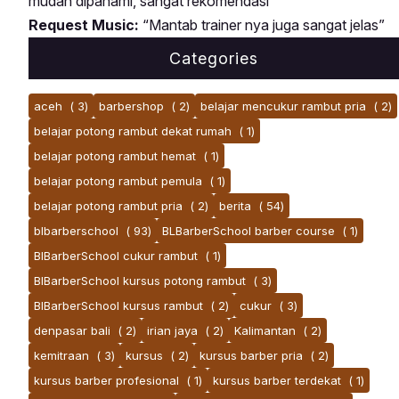
mudah dipahami, sangat rekomendasi”
Request Music:
“Mantab trainer nya juga sangat jelas”
Categories
aceh
( 3)
barbershop
( 2)
belajar mencukur rambut pria
( 2)
belajar potong rambut dekat rumah
( 1)
belajar potong rambut hemat
( 1)
belajar potong rambut pemula
( 1)
belajar potong rambut pria
( 2)
berita
( 54)
blbarberschool
( 93)
BLBarberSchool barber course
( 1)
BlBarberSchool cukur rambut
( 1)
BlBarberSchool kursus potong rambut
( 3)
BlBarberSchool kursus rambut
( 2)
cukur
( 3)
denpasar bali
( 2)
irian jaya
( 2)
Kalimantan
( 2)
kemitraan
( 3)
kursus
( 2)
kursus barber pria
( 2)
kursus barber profesional
( 1)
kursus barber terdekat
( 1)