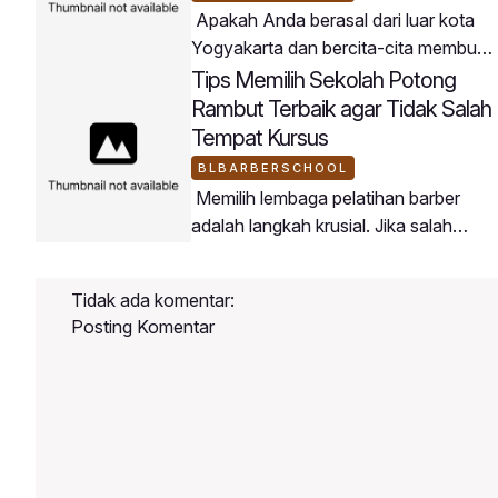
Apakah Anda berasal dari luar kota
Yogyakarta dan bercita-cita membuka
usaha barbershop di daerah asal
Tips Memilih Sekolah Potong
Anda? BLBarberSchool menjadi
Rambut Terbaik agar Tidak Salah
jembatan terbaik untuk mewujudkan
Tempat Kursus
rencana tersebut.Peserta
BLBARBERSCHOOL
BLBarberSchool datang dari berbagai
Memilih lembaga pelatihan barber
penjuru wilayah di Indonesia dengan
adalah langkah krusial. Jika salah
tujuan membawa keahlian barbering
memilih tempat, Anda berisiko
modern ke daerah masing-
kehilangan waktu dan biaya tanpa
masing.Mengapa Buka Barbershop di
Tidak ada komentar:
mendapatkan ilmu yang
Daerah Sangat Potensial?Persaingan
Posting Komentar
maksimal.Berikut adalah panduan
memilih tempat kursus potong rambut
yang tepat:4 Kriteria Sekolah Barber
BerkualitasMemiliki Kurikulum
Terstruktur: Materi diajarkan dari teori,
pengenalan alat, hingga praktik