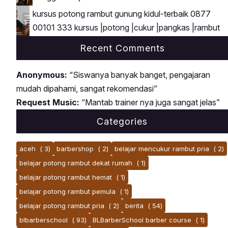
kursus potong rambut gunung kidul-terbaik 0877
00101 333 kursus |potong |cukur |pangkas |rambut
Recent Comments
Anonymous:
“Siswanya banyak banget, pengajaran
mudah dipahami, sangat rekomendasi”
Request Music:
“Mantab trainer nya juga sangat jelas”
Categories
aceh
( 3)
barbershop
( 2)
belajar mencukur rambut pria
( 2)
belajar potong rambut dekat rumah
( 1)
belajar potong rambut hemat
( 1)
belajar potong rambut pemula
( 1)
belajar potong rambut pria
( 2)
berita
( 54)
blbarberschool
( 93)
BLBarberSchool barber course
( 1)