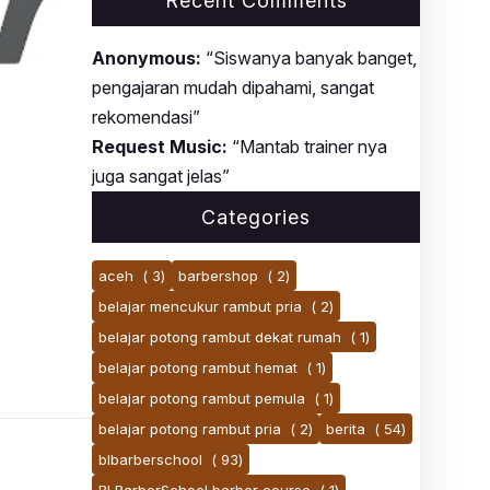
Recent Comments
Anonymous:
“Siswanya banyak banget,
pengajaran mudah dipahami, sangat
rekomendasi”
Request Music:
“Mantab trainer nya
juga sangat jelas”
Categories
aceh
( 3)
barbershop
( 2)
belajar mencukur rambut pria
( 2)
belajar potong rambut dekat rumah
( 1)
belajar potong rambut hemat
( 1)
belajar potong rambut pemula
( 1)
belajar potong rambut pria
( 2)
berita
( 54)
blbarberschool
( 93)