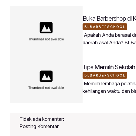
Buka Barbershop di 
BLBARBERSCHOOL
Apakah Anda berasal dar
daerah asal Anda? BLBa
tersebut.Peserta BLBarb
membawa keahlian barb
Daerah Sangat Potensia
Tips Memilih Sekolah
BLBARBERSCHOOL
Memilih lembaga pelatiha
kehilangan waktu dan b
memilih tempat kursus po
Kurikulum Terstruktur: Ma
bertahap.Menyediakan 
Tidak ada komentar:
Posting Komentar