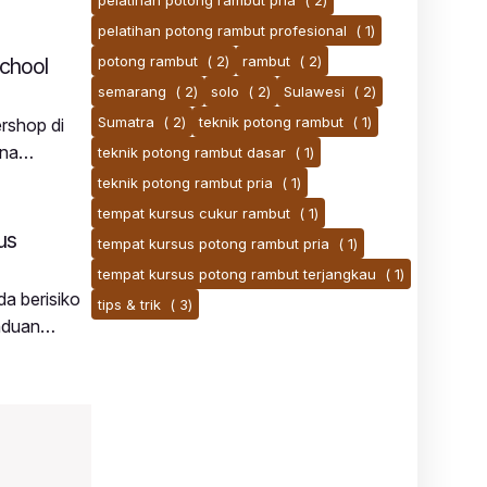
pelatihan potong rambut pria
( 2)
pelatihan potong rambut profesional
( 1)
potong rambut
( 2)
rambut
( 2)
chool
semarang
( 2)
solo
( 2)
Sulawesi
( 2)
Sumatra
( 2)
teknik potong rambut
( 1)
rshop di
ana
teknik potong rambut dasar
( 1)
engan tujuan
teknik potong rambut pria
( 1)
shop di
tempat kursus cukur rambut
( 1)
us
tempat kursus potong rambut pria
( 1)
tempat kursus potong rambut terjangkau
( 1)
da berisiko
tips & trik
( 3)
nduan
emiliki