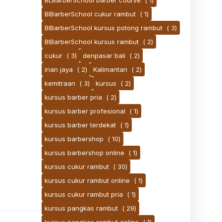
BLBarberSchool barber course
( 1)
BlBarberSchool cukur rambut
( 1)
BlBarberSchool kursus potong rambut
( 3)
BlBarberSchool kursus rambut
( 2)
cukur
( 3)
denpasar bali
( 2)
irian jaya
( 2)
Kalimantan
( 2)
kemitraan
( 3)
kursus
( 2)
kursus barber pria
( 2)
kursus barber profesional
( 1)
kursus barber terdekat
( 1)
kursus barbershop
( 10)
kursus barbershop online
( 1)
kursus cukur rambut
( 30)
kursus cukur rambut online
( 1)
kursus cukur rambut pria
( 1)
kursus pangkas rambut
( 29)