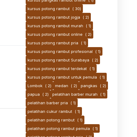
kursus pangkas rambut online
( 1)
kursus potong rambut
( 30)
kursus potong rambut jogja
( 2)
kursus potong rambut murah
( 1)
kursus potong rambut online
( 2)
kursus potong rambut pria
( 1)
kursus potong rambut profesional
( 1)
kursus potong rambut Surabaya
( 2)
kursus potong rambut terdekat
( 1)
kursus potong rambut untuk pemula
( 1)
Lombok
( 2)
medan
( 2)
pangkas
( 2)
papua
( 2)
pelatihan barber murah
( 1)
pelatihan barber pria
( 1)
pelatihan cukur rambut
( 1)
pelatihan potong rambut
( 1)
pelatihan potong rambut pemula
( 1)