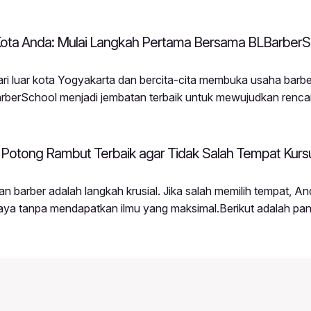
Kota Anda: Mulai Langkah Pertama Bersama BLBarberS
i luar kota Yogyakarta dan bercita-cita membuka usaha barbe
rberSchool menjadi jembatan terbaik untuk mewujudkan renc
erSchool datang dari berbagai penjuru wilayah di Indonesia d
ering modern ke daerah masing-masing.Mengapa Buka Barber
l?Persaingan
 Potong Rambut Terbaik agar Tidak Salah Tempat Kurs
n barber adalah langkah krusial. Jika salah memilih tempat, An
iaya tanpa mendapatkan ilmu yang maksimal.Berikut adalah pa
tong rambut yang tepat:4 Kriteria Sekolah Barber BerkualitasM
teri diajarkan dari teori, pengenalan alat, hingga praktik
Model