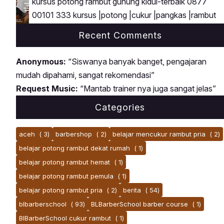
kursus potong rambut gunung kidul-terbaik 0877
00101 333 kursus |potong |cukur |pangkas |rambut
Recent Comments
Anonymous:
“Siswanya banyak banget, pengajaran
mudah dipahami, sangat rekomendasi”
Request Music:
“Mantab trainer nya juga sangat jelas”
Categories
aceh
( 3)
barbershop
( 2)
belajar mencukur rambut pria
( 2)
belajar potong rambut dekat rumah
( 1)
belajar potong rambut hemat
( 1)
belajar potong rambut pemula
( 1)
belajar potong rambut pria
( 2)
berita
( 54)
blbarberschool
( 93)
BLBarberSchool barber course
( 1)
BlBarberSchool cukur rambut
( 1)