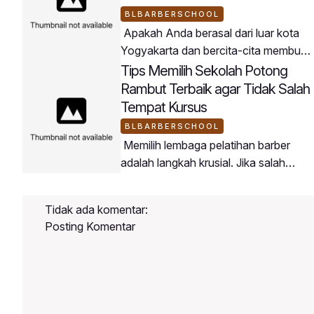
BLBARBERSCHOOL
Apakah Anda berasal dari luar kota
Yogyakarta dan bercita-cita membuka
usaha barbershop di daerah asal
Tips Memilih Sekolah Potong
Anda? BLBarberSchool menjadi
Rambut Terbaik agar Tidak Salah
jembatan terbaik untuk mewujudkan
Tempat Kursus
rencana tersebut.Peserta
BLBARBERSCHOOL
BLBarberSchool datang dari berbagai
Memilih lembaga pelatihan barber
penjuru wilayah di Indonesia dengan
adalah langkah krusial. Jika salah
tujuan membawa keahlian barbering
memilih tempat, Anda berisiko
modern ke daerah masing-
kehilangan waktu dan biaya tanpa
masing.Mengapa Buka Barbershop di
Tidak ada komentar:
mendapatkan ilmu yang
Daerah Sangat Potensial?Persaingan
Posting Komentar
maksimal.Berikut adalah panduan
memilih tempat kursus potong rambut
yang tepat:4 Kriteria Sekolah Barber
BerkualitasMemiliki Kurikulum
Terstruktur: Materi diajarkan dari teori,