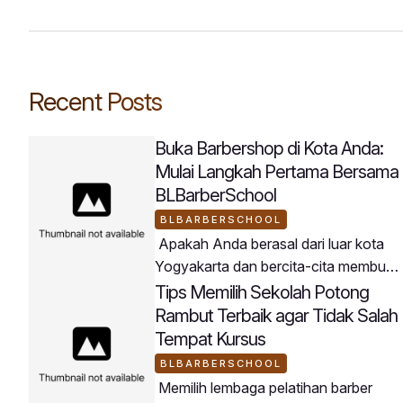
Recent Posts
Buka Barbershop di Kota Anda:
Mulai Langkah Pertama Bersama
BLBarberSchool
BLBARBERSCHOOL
Apakah Anda berasal dari luar kota
Yogyakarta dan bercita-cita membuka
usaha barbershop di daerah asal
Tips Memilih Sekolah Potong
Anda? BLBarberSchool menjadi
Rambut Terbaik agar Tidak Salah
jembatan terbaik untuk mewujudkan
Tempat Kursus
rencana tersebut.Peserta
BLBARBERSCHOOL
BLBarberSchool datang dari berbagai
Memilih lembaga pelatihan barber
penjuru wilayah di Indonesia dengan