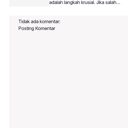
adalah langkah krusial. Jika salah
tujuan membawa keahlian barbering
memilih tempat, Anda berisiko
modern ke daerah masing-
kehilangan waktu dan biaya tanpa
masing.Mengapa Buka Barbershop di
Tidak ada komentar:
mendapatkan ilmu yang
Daerah Sangat Potensial?Persaingan
Posting Komentar
maksimal.Berikut adalah panduan
memilih tempat kursus potong rambut
yang tepat:4 Kriteria Sekolah Barber
BerkualitasMemiliki Kurikulum
Terstruktur: Materi diajarkan dari teori,
pengenalan alat, hingga praktik
bertahap.Menyediakan Model