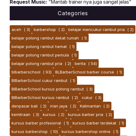
Request Music:
“Mantab trainer nya juga sangat jelas”
Categories
aceh
( 3)
barbershop
( 2)
belajar mencukur rambut pria
( 2)
belajar potong rambut dekat rumah
( 1)
belajar potong rambut hemat
( 1)
belajar potong rambut pemula
( 1)
belajar potong rambut pria
( 2)
berita
( 54)
blbarberschool
( 93)
BLBarberSchool barber course
( 1)
BlBarberSchool cukur rambut
( 1)
BlBarberSchool kursus potong rambut
( 3)
BlBarberSchool kursus rambut
( 2)
cukur
( 3)
denpasar bali
( 2)
irian jaya
( 2)
Kalimantan
( 2)
kemitraan
( 3)
kursus
( 2)
kursus barber pria
( 2)
kursus barber profesional
( 1)
kursus barber terdekat
( 1)
kursus barbershop
( 10)
kursus barbershop online
( 1)