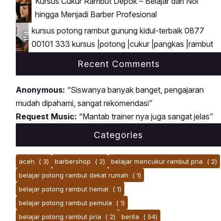
Kursus Cukur Rambut Depok – Belajar dari Nol
hingga Menjadi Barber Profesional
kursus potong rambut gunung kidul-terbaik 0877
00101 333 kursus |potong |cukur |pangkas |rambut
Recent Comments
Anonymous:
“Siswanya banyak banget, pengajaran
mudah dipahami, sangat rekomendasi”
Request Music:
“Mantab trainer nya juga sangat jelas”
Categories
aceh
( 3)
barbershop
( 2)
belajar mencukur rambut pria
( 2)
belajar potong rambut dekat rumah
( 1)
belajar potong rambut hemat
( 1)
belajar potong rambut pemula
( 1)
belajar potong rambut pria
( 2)
berita
( 54)