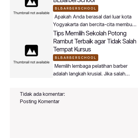
BLBARBERSCHOOL
Apakah Anda berasal dari luar kota
Yogyakarta dan bercita-cita membuka
usaha barbershop di daerah asal
Tips Memilih Sekolah Potong
Anda? BLBarberSchool menjadi
Rambut Terbaik agar Tidak Salah
jembatan terbaik untuk mewujudkan
Tempat Kursus
rencana tersebut.Peserta
BLBARBERSCHOOL
BLBarberSchool datang dari berbagai
Memilih lembaga pelatihan barber
penjuru wilayah di Indonesia dengan
adalah langkah krusial. Jika salah
tujuan membawa keahlian barbering
memilih tempat, Anda berisiko
modern ke daerah masing-
kehilangan waktu dan biaya tanpa
masing.Mengapa Buka Barbershop di
Tidak ada komentar:
mendapatkan ilmu yang
Daerah Sangat Potensial?Persaingan
Posting Komentar
maksimal.Berikut adalah panduan
memilih tempat kursus potong rambut
yang tepat:4 Kriteria Sekolah Barber
BerkualitasMemiliki Kurikulum
Terstruktur: Materi diajarkan dari teori,