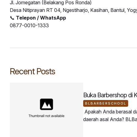
Jl. Jomegatan (Belakang Pos Ronda)
Desa Nitiprayan RT 04, Ngestiharjo, Kasihan, Bantul, Yog
📞
Telepon / WhatsApp
0877-0010-1333
Recent Posts
Buka Barbershop di 
BLBARBERSCHOOL
Apakah Anda berasal dar
daerah asal Anda? BLBa
tersebut.Peserta BLBarb
membawa keahlian barb