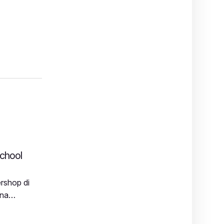
chool
rshop di
ana
engan tujuan
shop di