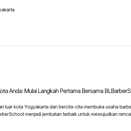
yakarta
Kota Anda: Mulai Langkah Pertama Bersama BLBarberS
i luar kota Yogyakarta dan bercita-cita membuka usaha barbe
rberSchool menjadi jembatan terbaik untuk mewujudkan renc
erSchool datang dari berbagai penjuru wilayah di Indonesia d
ering modern ke daerah masing-masing.Mengapa Buka Barber