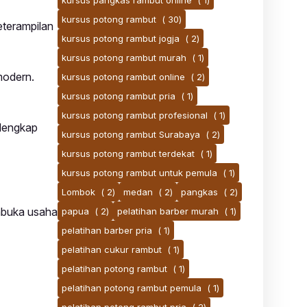
kursus pangkas rambut online
( 1)
kursus potong rambut
( 30)
eterampilan
kursus potong rambut jogja
( 2)
kursus potong rambut murah
( 1)
modern.
kursus potong rambut online
( 2)
kursus potong rambut pria
( 1)
kursus potong rambut profesional
( 1)
 lengkap
kursus potong rambut Surabaya
( 2)
kursus potong rambut terdekat
( 1)
kursus potong rambut untuk pemula
( 1)
Lombok
( 2)
medan
( 2)
pangkas
( 2)
mbuka usaha
papua
( 2)
pelatihan barber murah
( 1)
pelatihan barber pria
( 1)
pelatihan cukur rambut
( 1)
pelatihan potong rambut
( 1)
pelatihan potong rambut pemula
( 1)