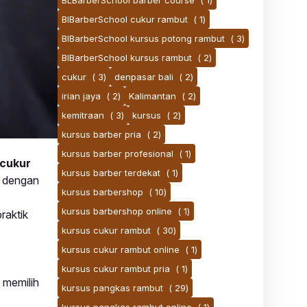
BLBarberSchool barber course
( 1)
BlBarberSchool cukur rambut
( 1)
BlBarberSchool kursus potong rambut
( 3)
BlBarberSchool kursus rambut
( 2)
cukur
( 3)
denpasar bali
( 2)
irian jaya
( 2)
Kalimantan
( 2)
kemitraan
( 3)
kursus
( 2)
kursus barber pria
( 2)
kursus barber profesional
( 1)
 cukur
kursus barber terdekat
( 1)
al dengan
kursus barbershop
( 10)
kursus barbershop online
( 1)
raktik
kursus cukur rambut
( 30)
kursus cukur rambut online
( 1)
kursus cukur rambut pria
( 1)
 memilih
kursus pangkas rambut
( 29)