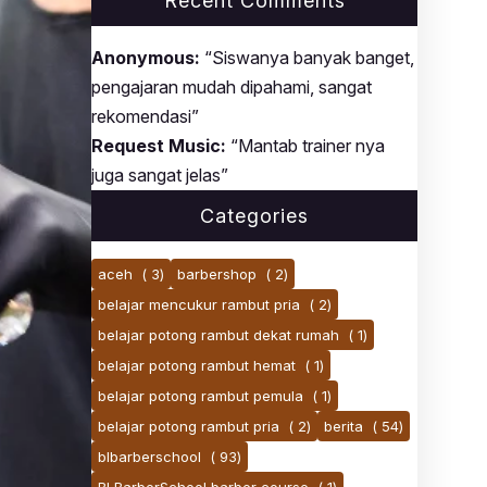
Recent Comments
Anonymous:
“Siswanya banyak banget,
pengajaran mudah dipahami, sangat
rekomendasi”
Request Music:
“Mantab trainer nya
juga sangat jelas”
Categories
aceh
( 3)
barbershop
( 2)
belajar mencukur rambut pria
( 2)
belajar potong rambut dekat rumah
( 1)
belajar potong rambut hemat
( 1)
belajar potong rambut pemula
( 1)
belajar potong rambut pria
( 2)
berita
( 54)
blbarberschool
( 93)