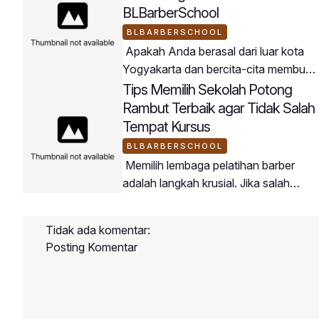
BLBarberSchool
BLBARBERSCHOOL
Apakah Anda berasal dari luar kota
Yogyakarta dan bercita-cita membuka
usaha barbershop di daerah asal
Tips Memilih Sekolah Potong
Anda? BLBarberSchool menjadi
Rambut Terbaik agar Tidak Salah
jembatan terbaik untuk mewujudkan
Tempat Kursus
rencana tersebut.Peserta
BLBARBERSCHOOL
BLBarberSchool datang dari berbagai
Memilih lembaga pelatihan barber
penjuru wilayah di Indonesia dengan
adalah langkah krusial. Jika salah
tujuan membawa keahlian barbering
memilih tempat, Anda berisiko
modern ke daerah masing-
kehilangan waktu dan biaya tanpa
masing.Mengapa Buka Barbershop di
Tidak ada komentar:
mendapatkan ilmu yang
Daerah Sangat Potensial?Persaingan
Posting Komentar
maksimal.Berikut adalah panduan
memilih tempat kursus potong rambut
yang tepat:4 Kriteria Sekolah Barber
BerkualitasMemiliki Kurikulum