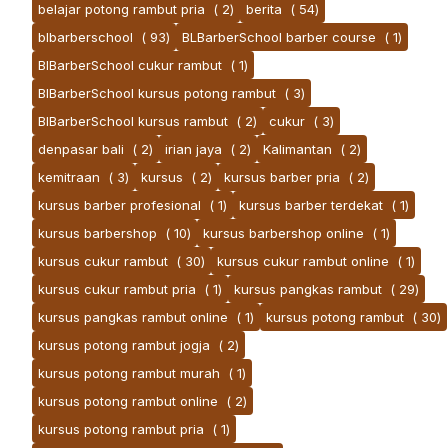
belajar potong rambut pria
( 2)
berita
( 54)
blbarberschool
( 93)
BLBarberSchool barber course
( 1)
BlBarberSchool cukur rambut
( 1)
BlBarberSchool kursus potong rambut
( 3)
BlBarberSchool kursus rambut
( 2)
cukur
( 3)
denpasar bali
( 2)
irian jaya
( 2)
Kalimantan
( 2)
kemitraan
( 3)
kursus
( 2)
kursus barber pria
( 2)
kursus barber profesional
( 1)
kursus barber terdekat
( 1)
kursus barbershop
( 10)
kursus barbershop online
( 1)
kursus cukur rambut
( 30)
kursus cukur rambut online
( 1)
kursus cukur rambut pria
( 1)
kursus pangkas rambut
( 29)
kursus pangkas rambut online
( 1)
kursus potong rambut
( 30)
kursus potong rambut jogja
( 2)
kursus potong rambut murah
( 1)
kursus potong rambut online
( 2)
kursus potong rambut pria
( 1)