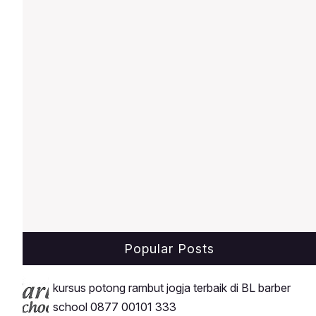
Terstruktur: Materi diajarkan dari teori,
pengenalan alat, hingga praktik
bertahap.Menyediakan Model
Popular Posts
kursus potong rambut jogja terbaik di BL barber
school 0877 00101 333