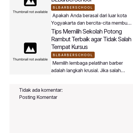
BLBARBERSCHOOL
Apakah Anda berasal dari luar kota
Yogyakarta dan bercita-cita membuka
usaha barbershop di daerah asal
Tips Memilih Sekolah Potong
Anda? BLBarberSchool menjadi
Rambut Terbaik agar Tidak Salah
jembatan terbaik untuk mewujudkan
Tempat Kursus
rencana tersebut.Peserta
BLBARBERSCHOOL
BLBarberSchool datang dari berbagai
Memilih lembaga pelatihan barber
penjuru wilayah di Indonesia dengan
adalah langkah krusial. Jika salah
tujuan membawa keahlian barbering
memilih tempat, Anda berisiko
modern ke daerah masing-
kehilangan waktu dan biaya tanpa
masing.Mengapa Buka Barbershop di
Tidak ada komentar:
mendapatkan ilmu yang
Daerah Sangat Potensial?Persaingan
Posting Komentar
maksimal.Berikut adalah panduan
memilih tempat kursus potong rambut
yang tepat:4 Kriteria Sekolah Barber
BerkualitasMemiliki Kurikulum
Terstruktur: Materi diajarkan dari teori,