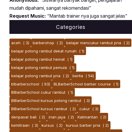
Anonymous:
“Siswanya banyak banget, pengajaran
mudah dipahami, sangat rekomendasi”
Request Music:
“Mantab trainer nya juga sangat jelas”
Categories
aceh
( 3)
barbershop
( 2)
belajar mencukur rambut pria
( 2)
belajar potong rambut dekat rumah
( 1)
belajar potong rambut hemat
( 1)
belajar potong rambut pemula
( 1)
belajar potong rambut pria
( 2)
berita
( 54)
blbarberschool
( 93)
BLBarberSchool barber course
( 1)
BlBarberSchool cukur rambut
( 1)
BlBarberSchool kursus potong rambut
( 3)
BlBarberSchool kursus rambut
( 2)
cukur
( 3)
denpasar bali
( 2)
irian jaya
( 2)
Kalimantan
( 2)
kemitraan
( 3)
kursus
( 2)
kursus barber pria
( 2)