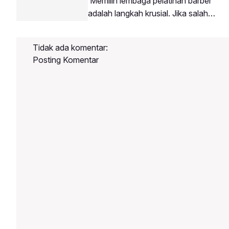
Memilih lembaga pelatihan barber
penjuru wilayah di Indonesia dengan
adalah langkah krusial. Jika salah
tujuan membawa keahlian barbering
memilih tempat, Anda berisiko
modern ke daerah masing-
kehilangan waktu dan biaya tanpa
masing.Mengapa Buka Barbershop di
Tidak ada komentar:
mendapatkan ilmu yang
Daerah Sangat Potensial?Persaingan
Posting Komentar
maksimal.Berikut adalah panduan
memilih tempat kursus potong rambut
yang tepat:4 Kriteria Sekolah Barber
BerkualitasMemiliki Kurikulum
Terstruktur: Materi diajarkan dari teori,
pengenalan alat, hingga praktik
bertahap.Menyediakan Model