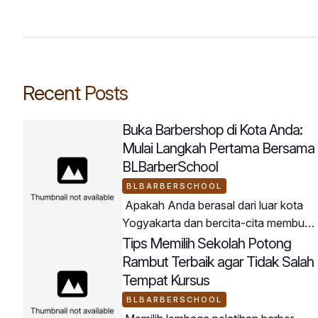
Recent Posts
Buka Barbershop di Kota Anda:
Mulai Langkah Pertama Bersama
BLBarberSchool
BLBARBERSCHOOL
Apakah Anda berasal dari luar kota
Yogyakarta dan bercita-cita membuka
usaha barbershop di daerah asal
Tips Memilih Sekolah Potong
Anda? BLBarberSchool menjadi
Rambut Terbaik agar Tidak Salah
jembatan terbaik untuk mewujudkan
Tempat Kursus
rencana tersebut.Peserta
BLBARBERSCHOOL
BLBarberSchool datang dari berbagai