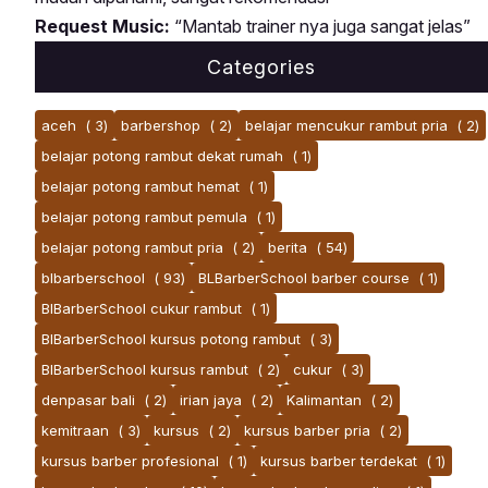
Request Music:
“Mantab trainer nya juga sangat jelas”
Categories
aceh
( 3)
barbershop
( 2)
belajar mencukur rambut pria
( 2)
belajar potong rambut dekat rumah
( 1)
belajar potong rambut hemat
( 1)
belajar potong rambut pemula
( 1)
belajar potong rambut pria
( 2)
berita
( 54)
blbarberschool
( 93)
BLBarberSchool barber course
( 1)
BlBarberSchool cukur rambut
( 1)
BlBarberSchool kursus potong rambut
( 3)
BlBarberSchool kursus rambut
( 2)
cukur
( 3)
denpasar bali
( 2)
irian jaya
( 2)
Kalimantan
( 2)
kemitraan
( 3)
kursus
( 2)
kursus barber pria
( 2)
kursus barber profesional
( 1)
kursus barber terdekat
( 1)