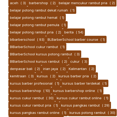
aceh
( 3)
barbershop
( 2)
belajar mencukur rambut pria
( 2)
belajar potong rambut dekat rumah
( 1)
belajar potong rambut hemat
( 1)
belajar potong rambut pemula
( 1)
belajar potong rambut pria
( 2)
berita
( 54)
blbarberschool
( 93)
BLBarberSchool barber course
( 1)
BlBarberSchool cukur rambut
( 1)
BlBarberSchool kursus potong rambut
( 3)
BlBarberSchool kursus rambut
( 2)
cukur
( 3)
denpasar bali
( 2)
irian jaya
( 2)
Kalimantan
( 2)
kemitraan
( 3)
kursus
( 2)
kursus barber pria
( 2)
kursus barber profesional
( 1)
kursus barber terdekat
( 1)
kursus barbershop
( 10)
kursus barbershop online
( 1)
kursus cukur rambut
( 30)
kursus cukur rambut online
( 1)
kursus cukur rambut pria
( 1)
kursus pangkas rambut
( 29)
kursus pangkas rambut online
( 1)
kursus potong rambut
( 30)