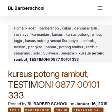
BL Barberschool
Home
>
aceh
barbershop
cukur
denpasar bali
irian jaya
Kalimantan
kursus
kursus potong rambut
jogja
kursus potong rambut Surabaya
Lombok
medan
pangkas
papua
potong rambut
rambut
semarang
solo
Sulawesi
Sumatra
>
kursus potong
rambut, TESTIMONI 0877 00101 333
kursus potong rambut,
TESTIMONI 0877 00101
333
Posted by
BL BARBER SCHOOL
on
Januari 16, 2019
ACEH
BARBERSHOP
CUKUR
DENPASAR BALI