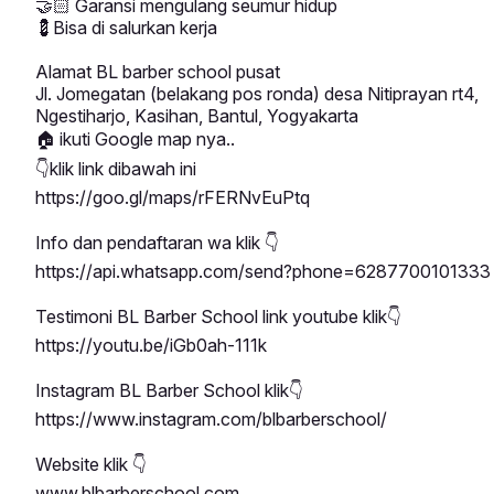
🤝
Garansi mengulang seumur hidup
🏻
Bisa di salurkan kerja
💈
Alamat BL barber school pusat
Jl. Jomegatan (belakang pos ronda) desa Nitiprayan rt4,
Ngestiharjo, Kasihan, Bantul, Yogyakarta
ikuti Google map nya..
🏠
klik link dibawah ini
👇
https://goo.gl/maps/rFERNvEuPtq
Info dan pendaftaran wa klik
👇
https://api.whatsapp.com/send?phone=6287700101333
Testimoni BL Barber School link youtube klik
👇
https://youtu.be/iGb0ah-111k
Instagram BL Barber School klik
👇
https://www.instagram.com/blbarberschool/
Website klik
👇
www.blbarberschool.com