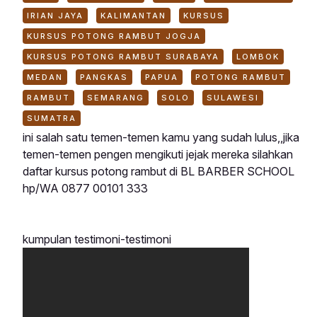
IRIAN JAYA
KALIMANTAN
KURSUS
KURSUS POTONG RAMBUT JOGJA
KURSUS POTONG RAMBUT SURABAYA
LOMBOK
MEDAN
PANGKAS
PAPUA
POTONG RAMBUT
RAMBUT
SEMARANG
SOLO
SULAWESI
SUMATRA
ini salah satu
temen-temen kamu yang sudah lulus,,jika
temen-temen pengen mengikuti jejak mereka silahkan
daftar kursus potong rambut di BL BARBER SCHOOL
hp/WA 0877 00101 333
kumpulan testimoni-testimoni