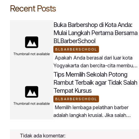
Recent Posts
Buka Barbershop di Kota Anda:
Mulai Langkah Pertama Bersama
BLBarberSchool
BLBARBERSCHOOL
Apakah Anda berasal dari luar kota
Yogyakarta dan bercita-cita membuka
usaha barbershop di daerah asal
Tips Memilih Sekolah Potong
Anda? BLBarberSchool menjadi
Rambut Terbaik agar Tidak Salah
jembatan terbaik untuk mewujudkan
Tempat Kursus
rencana tersebut.Peserta
BLBARBERSCHOOL
BLBarberSchool datang dari berbagai
Memilih lembaga pelatihan barber
penjuru wilayah di Indonesia dengan
adalah langkah krusial. Jika salah
tujuan membawa keahlian barbering
memilih tempat, Anda berisiko
modern ke daerah masing-
kehilangan waktu dan biaya tanpa
masing.Mengapa Buka Barbershop di
Tidak ada komentar:
mendapatkan ilmu yang