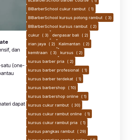
BLBarberSchool barber course
( 1)
BlBarberSchool cukur rambut
( 1)
BlBarberSchool kursus potong rambut
( 3)
BlBarberSchool kursus rambut
( 2)
cukur
( 3)
denpasar bali
( 2)
vate
irian jaya
( 2)
Kalimantan
( 2)
ensif, dan
kemitraan
( 3)
kursus
( 2)
kursus barber pria
( 2)
-satu (one-
kursus barber profesional
( 1)
pantau
kursus barber terdekat
( 1)
kursus barbershop
( 10)
kursus barbershop online
( 1)
materi dapat
kursus cukur rambut
( 30)
kursus cukur rambut online
( 1)
kursus cukur rambut pria
( 1)
kursus pangkas rambut
( 29)