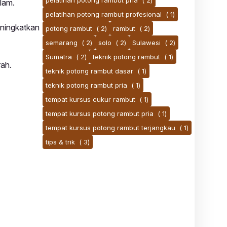
pelatihan potong rambut pria
( 2)
lam.
pelatihan potong rambut profesional
( 1)
eningkatkan
potong rambut
( 2)
rambut
( 2)
semarang
( 2)
solo
( 2)
Sulawesi
( 2)
Sumatra
( 2)
teknik potong rambut
( 1)
rah.
teknik potong rambut dasar
( 1)
teknik potong rambut pria
( 1)
tempat kursus cukur rambut
( 1)
tempat kursus potong rambut pria
( 1)
tempat kursus potong rambut terjangkau
( 1)
tips & trik
( 3)