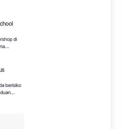
chool
rshop di
ana
engan tujuan
shop di
us
da berisiko
nduan
emiliki