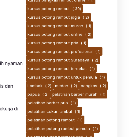
kursus pangkas rambut online
( 1)
kursus potong rambut
( 30)
kursus potong rambut jogja
( 2)
kursus potong rambut murah
( 1)
kursus potong rambut online
( 2)
kursus potong rambut pria
( 1)
kursus potong rambut profesional
( 1)
kursus potong rambut Surabaya
( 2)
bih nyaman
kursus potong rambut terdekat
( 1)
kursus potong rambut untuk pemula
( 1)
is dan
Lombok
( 2)
medan
( 2)
pangkas
( 2)
papua
( 2)
pelatihan barber murah
( 1)
pelatihan barber pria
( 1)
kerja di
pelatihan cukur rambut
( 1)
pelatihan potong rambut
( 1)
pelatihan potong rambut pemula
( 1)