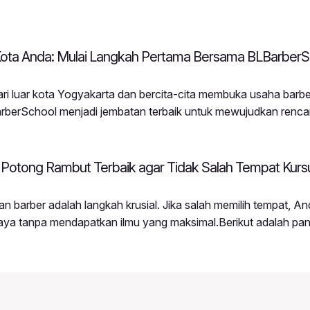
Kota Anda: Mulai Langkah Pertama Bersama BLBarberS
i luar kota Yogyakarta dan bercita-cita membuka usaha barbe
rberSchool menjadi jembatan terbaik untuk mewujudkan renc
erSchool datang dari berbagai penjuru wilayah di Indonesia d
ering modern ke daerah masing-masing.Mengapa Buka Barber
l?Persaingan
 Potong Rambut Terbaik agar Tidak Salah Tempat Kurs
n barber adalah langkah krusial. Jika salah memilih tempat, An
iaya tanpa mendapatkan ilmu yang maksimal.Berikut adalah pa
tong rambut yang tepat:4 Kriteria Sekolah Barber BerkualitasM
teri diajarkan dari teori, pengenalan alat, hingga praktik
Model