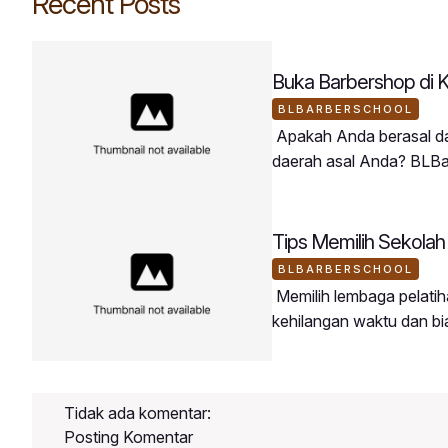
Recent Posts
Buka Barbershop di 
BLBARBERSCHOOL
Apakah Anda berasal dar
daerah asal Anda? BLBa
tersebut.Peserta BLBarb
membawa keahlian barb
Daerah Sangat Potensia
Tips Memilih Sekolah
BLBARBERSCHOOL
Memilih lembaga pelatiha
kehilangan waktu dan b
memilih tempat kursus po
Kurikulum Terstruktur: Ma
bertahap.Menyediakan 
Tidak ada komentar:
Posting Komentar