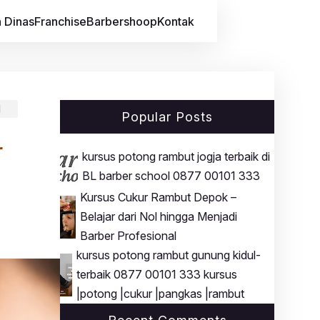
 Dinas
Franchise
Barbershoop
Kontak
l
Popular Posts
r
kursus potong rambut jogja terbaik di
BL barber school 0877 00101 333
Kursus Cukur Rambut Depok –
Belajar dari Nol hingga Menjadi
Barber Profesional
kursus potong rambut gunung kidul-
terbaik 0877 00101 333 kursus
|potong |cukur |pangkas |rambut