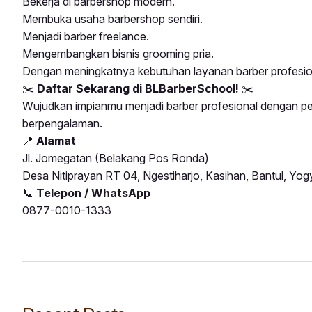
Bekerja di barbershop modern.
Membuka usaha barbershop sendiri.
Menjadi barber freelance.
Mengembangkan bisnis grooming pria.
Dengan meningkatnya kebutuhan layanan barber profesiona
✂️
Daftar Sekarang di BLBarberSchool!
✂️
Wujudkan impianmu menjadi
barber profesional
dengan pel
berpengalaman.
📍
Alamat
Jl. Jomegatan (Belakang Pos Ronda)
Desa Nitiprayan RT 04, Ngestiharjo, Kasihan, Bantul, Yog
📞
Telepon / WhatsApp
0877-0010-1333