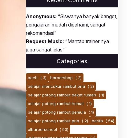
Recent Comments
Anonymous:
“Siswanya banyak banget,
pengajaran mudah dipahami, sangat
rekomendasi”
Request Music:
“Mantab trainer nya
juga sangat jelas”
Categories
aceh
( 3)
barbershop
( 2)
belajar mencukur rambut pria
( 2)
belajar potong rambut dekat rumah
( 1)
belajar potong rambut hemat
( 1)
belajar potong rambut pemula
( 1)
belajar potong rambut pria
( 2)
berita
( 54)
blbarberschool
( 93)