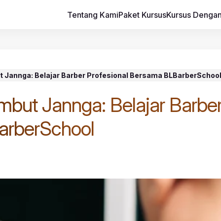
Tentang Kami
Paket Kursus
Kursus Dengan
t Jannga: Belajar Barber Profesional Bersama BLBarberSchoo
mbut Jannga: Belajar Barbe
arberSchool